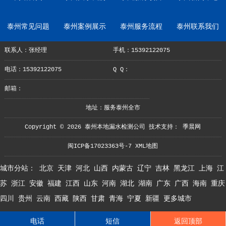
泰州常见问题
泰州案例展示
泰州服务流程
泰州联系我们
联系人：张经理
手机：15392122075
电话：15392122075
Q Q：
邮箱：
地址：服务泰州全市
Copyright © 2026 泰州本地漏水检测公司 技术支持：
季晨网
闽ICP备17023363号-7
XML地图
城市分站：
北京
天津
河北
山西
内蒙古
辽宁
吉林
黑龙江
上海
江
苏
浙江
安徽
福建
江西
山东
河南
湖北
湖南
广东
广西
海南
重庆
四川
贵州
云南
西藏
陕西
甘肃
青海
宁夏
新疆
更多城市
电话
短信
返回顶部