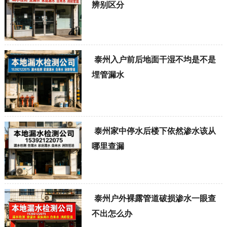
辨别区分
泰州入户前后地面干湿不均是不是
埋管漏水
泰州家中停水后楼下依然渗水该从
哪里查漏
泰州户外裸露管道破损渗水一眼查
不出怎么办