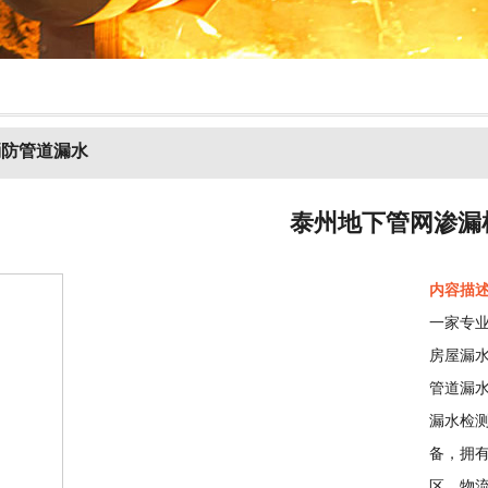
消防管道漏水
泰州地下管网渗漏
内容描
一家专
房屋漏
管道漏
漏水检
备，拥
区、物