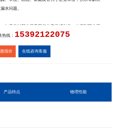
道漏水问题。
务：
如果您对我公司及我们的产品感兴趣，欢迎到我公司
15392122075
，您也可以以来电咨询，我们的员工将竭诚为您提供产品
售热线：
应用知识，使您不仅得到物超所值的新产品而且得到我们
惠报价
在线咨询客服
服务。
产品特点
物理性能