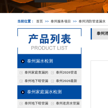
当前位置：
首页
>>
泰州服务项目
>>
泰州消防管道漏水
泰州
泰州漏水检测
泰州家庭查漏的
泰州2026管道
实用小技巧
漏水维修价格表，按
泰州地下暗管漏
泰州2026最新
材质、漏点类型精准
水检测价格高？2026
上门漏水检测价格
泰州家庭漏水检测
报价
年收费构成与省钱技
表，家庭/商用全品
泰州地下暗管漏
泰州老房水管漏
巧
类报价一览