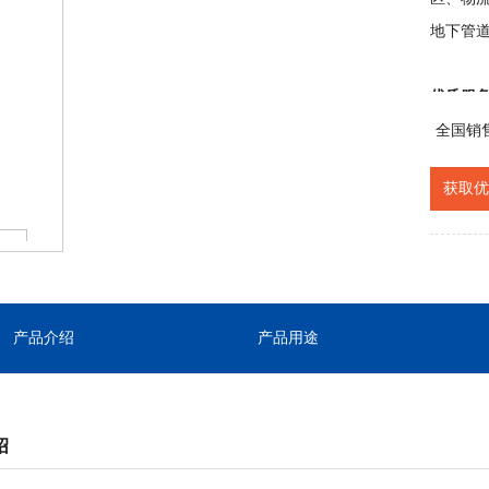
地下管
优质服
来拜访
全国销
信息和
获取优
贴心的
产品介绍
产品用途
绍