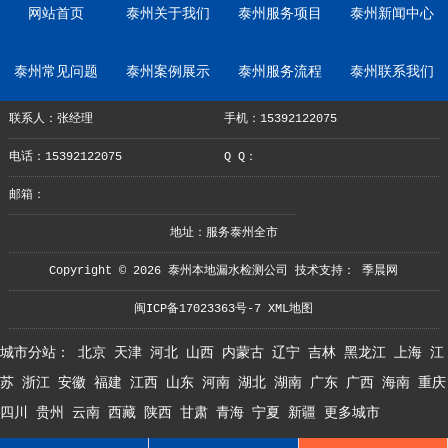
网站首页
泰州关于我们
泰州服务项目
泰州新闻中心
泰州常见问题
泰州案例展示
泰州服务流程
泰州联系我们
联系人：张经理
手机：15392122075
电话：15392122075
Q Q：
邮箱：
地址：服务泰州全市
Copyright © 2026 泰州本地漏水检测公司 技术支持：
季晨网
闽ICP备17023363号-7
XML地图
城市分站：
北京
天津
河北
山西
内蒙古
辽宁
吉林
黑龙江
上海
江
苏
浙江
安徽
福建
江西
山东
河南
湖北
湖南
广东
广西
海南
重庆
四川
贵州
云南
西藏
陕西
甘肃
青海
宁夏
新疆
更多城市