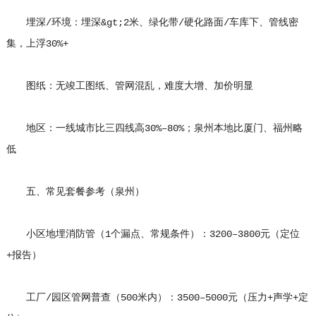
埋深/环境：埋深&gt;2米、绿化带/硬化路面/车库下、管线密
集，上浮30%+
图纸：无竣工图纸、管网混乱，难度大增、加价明显
地区：一线城市比三四线高30%–80%；泉州本地比厦门、福州略
低
五、常见套餐参考（泉州）
小区地埋消防管（1个漏点、常规条件）：3200–3800元（定位
+报告）
工厂/园区管网普查（500米内）：3500–5000元（压力+声学+定