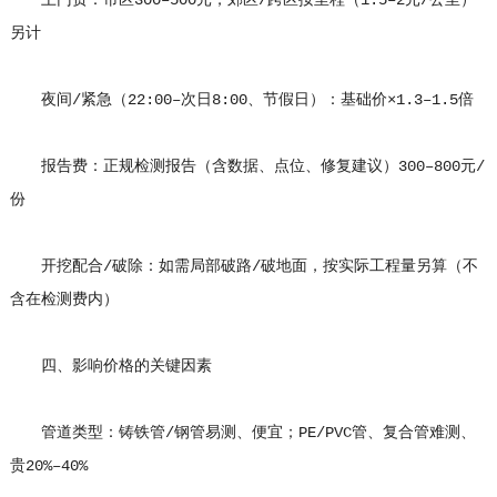
上门费：市区300–500元，郊区/跨区按里程（1.5–2元/公里）
另计
夜间/紧急（22:00–次日8:00、节假日）：基础价×1.3–1.5倍
报告费：正规检测报告（含数据、点位、修复建议）300–800元/
份
开挖配合/破除：如需局部破路/破地面，按实际工程量另算（不
含在检测费内）
四、影响价格的关键因素
管道类型：铸铁管/钢管易测、便宜；PE/PVC管、复合管难测、
贵20%–40%