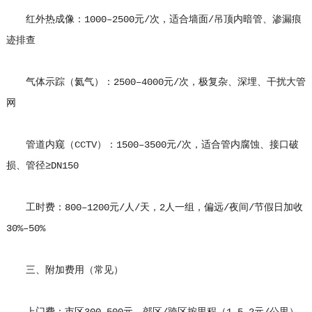
红外热成像：1000–2500元/次，适合墙面/吊顶内暗管、渗漏痕
迹排查
气体示踪（氦气）：2500–4000元/次，极复杂、深埋、干扰大管
网
管道内窥（CCTV）：1500–3500元/次，适合管内腐蚀、接口破
损、管径≥DN150
工时费：800–1200元/人/天，2人一组，偏远/夜间/节假日加收
30%–50%
三、附加费用（常见）