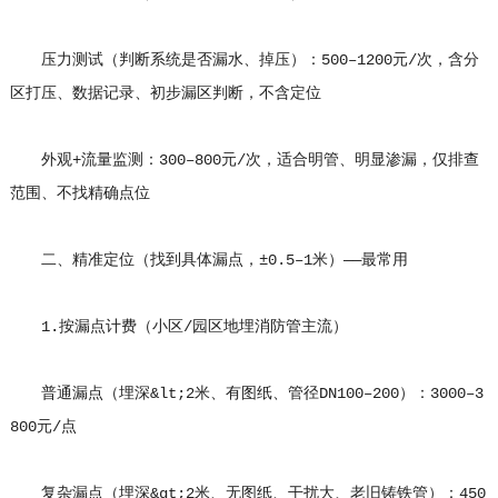
压力测试（判断系统是否漏水、掉压）：500–1200元/次，含分
区打压、数据记录、初步漏区判断，不含定位
外观+流量监测：300–800元/次，适合明管、明显渗漏，仅排查
范围、不找精确点位
二、精准定位（找到具体漏点，±0.5–1米）——最常用
1.按漏点计费（小区/园区地埋消防管主流）
普通漏点（埋深&lt;2米、有图纸、管径DN100–200）：3000–3
800元/点
复杂漏点（埋深&gt;2米、无图纸、干扰大、老旧铸铁管）：450