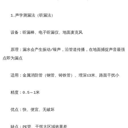
1.声学测漏法（听漏法）
设备：听漏棒、电子听漏仪、地面麦克风
原理：漏水会产生振动/噪声，沿管道传播，在地面捕捉声音最强
点即为漏点
适用：金属消防管（钢管、铸铁管）、埋深≤3米、路面干扰小
精度：0.5～1米
优点：快、便宜、无破坏
缺点：PE管、干扰大区域效果差