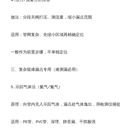
4.压力/流量分区排查
做法：分段关阀打压、测流量，缩小漏点范围
适用：管网复杂、先缩小区域再精确定位
一般作为前置步骤，不单独定位
三、复杂疑难漏点专用（难测漏必用）
5.示踪气体法（氦气/氮气）
原理：向管内充入示踪气体，漏点处气体逸出，用检测仪捕捉
适用：PE管、PVC管、深埋、静音漏、干扰极强