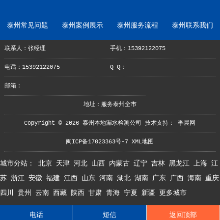
泰州常见问题
泰州案例展示
泰州服务流程
泰州联系我们
联系人：张经理
手机：15392122075
电话：15392122075
Q Q：
邮箱：
地址：服务泰州全市
Copyright © 2026 泰州本地漏水检测公司 技术支持：
季晨网
闽ICP备17023363号-7
XML地图
城市分站：
北京
天津
河北
山西
内蒙古
辽宁
吉林
黑龙江
上海
江
苏
浙江
安徽
福建
江西
山东
河南
湖北
湖南
广东
广西
海南
重庆
四川
贵州
云南
西藏
陕西
甘肃
青海
宁夏
新疆
更多城市
电话
短信
返回顶部