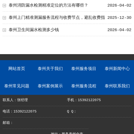
泰州消防漏水检测精准定位的方法有哪些？
2026-04-02
泰州上门精准测漏服务流程与收费节点，避乱收费指
2025-12-30
南
泰州卫生间漏水检测多少钱
2026-04-02
网站首页
泰州关于我们
泰州服务项目
泰州新闻中心
泰州常见问题
泰州案例展示
泰州服务流程
泰州联系我们
联系人：张经理
手机：15392122075
电话：15392122075
Q Q：
邮箱：