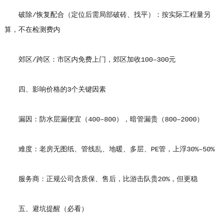
破除/恢复配合（定位后需局部破砖、找平）：按实际工程量另
算，不在检测费内
郊区/跨区：市区内免费上门，郊区加收100–300元
四、影响价格的3个关键因素
漏因：防水层漏便宜（400–800），暗管漏贵（800–2000）
难度：老房无图纸、管线乱、地暖、多层、PE管，上浮30%–50%
服务商：正规公司含质保、售后，比游击队贵20%，但更稳
五、避坑提醒（必看）