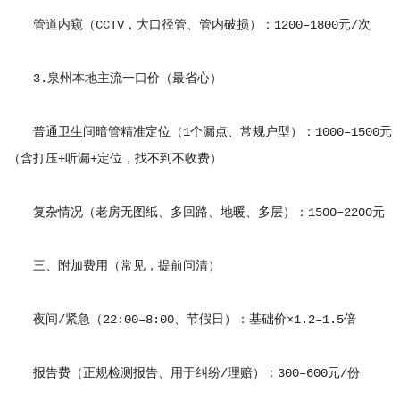
管道内窥（CCTV，大口径管、管内破损）：1200–1800元/次
3.泉州本地主流一口价（最省心）
普通卫生间暗管精准定位（1个漏点、常规户型）：1000–1500元
（含打压+听漏+定位，找不到不收费）
复杂情况（老房无图纸、多回路、地暖、多层）：1500–2200元
三、附加费用（常见，提前问清）
夜间/紧急（22:00–8:00、节假日）：基础价×1.2–1.5倍
报告费（正规检测报告、用于纠纷/理赔）：300–600元/份